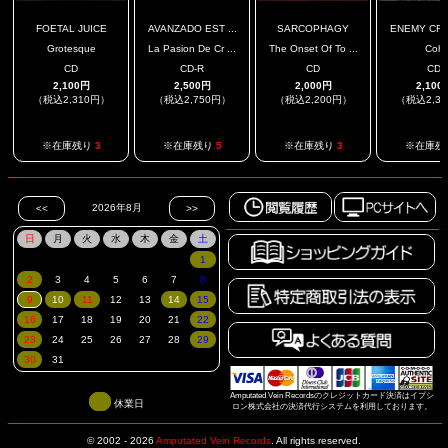
FOETAL JUICE
AVANZADO EST ...
SARCOPHAGY
ENEMY CRUC
Grotesque
La Pasion De Cr ...
The Onset Of To ...
Coh
CD
CD-R
CD
CD
2,100円
2,500円
2,000円
2,100
（税込2,310円）
（税込2,750円）
（税込2,200円）
（税込2,3
※在庫残り
3
※在庫残り
5
※在庫残り
3
※在庫残
Amputated Vein Recordsのクレジットカード決済はイプシ
休業日
ロン株式会社の決済代行システムを利用しております。
© 2002 - 2026
Amputated Vein Records
.
All rights reserved.