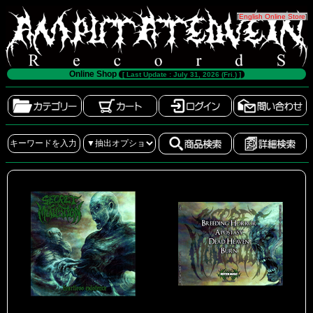
[
English Online Store
]
Online Shop
[ Last Update : July 31, 2026 (Fri.) ]