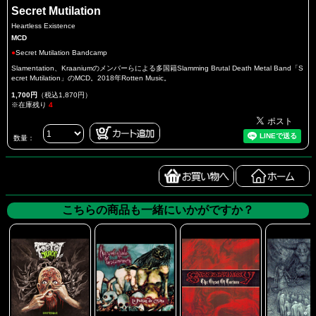
Secret Mutilation
Heartless Existence
MCD
●
Secret Mutilation Bandcamp
Slamentation、Kraaniumのメンバーらによる多国籍Slamming Brutal Death Metal Band「S
ecret Mutilation」のMCD。2018年Rotten Music。
1,700円
（税込1,870円）
※在庫残り
4
数量：
こちらの商品も一緒にいかがですか？