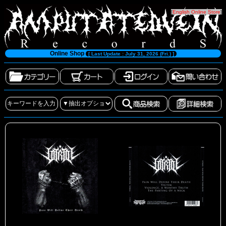
[
English Online Store
]
Online Shop
[ Last Update : July 31, 2026 (Fri.) ]