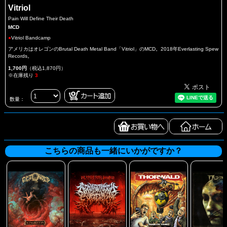
Vitriol
Pain Will Define Their Death
MCD
●
Vitriol Bandcamp
アメリカはオレゴンのBrutal Death Metal Band「Vitriol」のMCD。2018年Everlasting Spew
Records。
1,700円
（税込1,870円）
※在庫残り
3
数量：
こちらの商品も一緒にいかがですか？