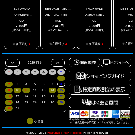
ECTOVOID
REGURGITATIO ...
THORWALD
DESSIDE
In Unreality's ...
One Percent Blo ...
Diablov Tanec
Aria
CD
MCD
CD
CD
2,100円
2,400円
2,000円
2,900
（税込2,310円）
（税込2,640円）
（税込2,200円）
（税込3,1
※在庫残り
4
※在庫残り
3
※在庫残り
4
※在庫残
Amputated Vein Recordsのクレジットカード決済はイプシ
休業日
ロン株式会社の決済代行システムを利用しております。
© 2002 - 2026
Amputated Vein Records
.
All rights reserved.