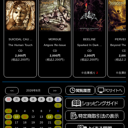
SUICIDAL CAU ...
MORGUE
BEELINE
PERVERS
The Human Touch
Artgore Re-Issue
Sparked In Dark ...
Beyond The R
CD
CD
CD
CD
2,000円
2,000円
2,000円
2,000
（税込2,200円）
（税込2,200円）
（税込2,200円）
（税込2,2
.
.
※在庫残り
2
※在庫残