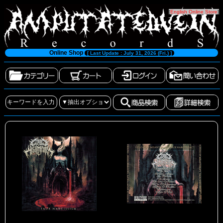
[
English Online Store
]
Online Shop
[ Last Update : July 31, 2026 (Fri.) ]