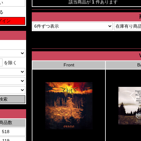
該当商品が
1
件あります
る
を除く
Front
B
商品数
518
119