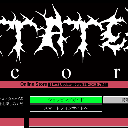
Online Store
[ Last Update : July 31, 2026 (Fri.) ]
スメタルのCD
い物をお楽しみくだ