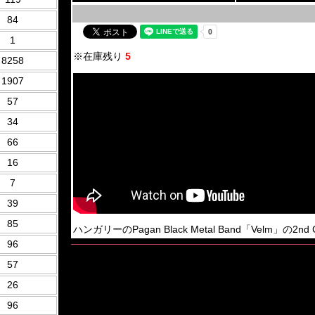
84
1
※在庫残り
5
8258
1907
57
34
66
16
7
39
85
ハンガリーのPagan Black Metal Band「Velm」の2nd C
96
57
26
96