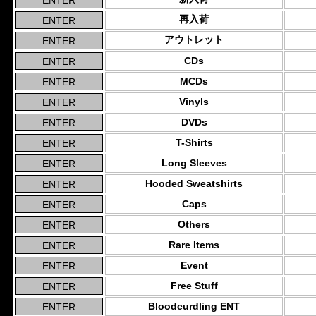
再入荷
アウトレット
CDs
MCDs
Vinyls
DVDs
T-Shirts
Long Sleeves
Hooded Sweatshirts
Caps
Others
Rare Items
Event
Free Stuff
Bloodcurdling ENT