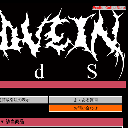
[
English Online Store
]
▼ 該当商品