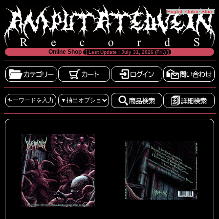
[
English Online Store
]
Online Shop
[ Last Update : July 31, 2026 (Fri.) ]