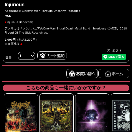
Injurious
Abominable Extermination Through Uncanny Passages
MCD
●
Injurious Bandcamp
アメリカはペンシルバニアのOne-Man Brutal Death Metal Band「Injurious」のMCD。2018
年Lord Of The Sick Recordings。
2,000円
（税込2,200円）
※在庫残り
4
数量：
こちらの商品も一緒にいかがですか？