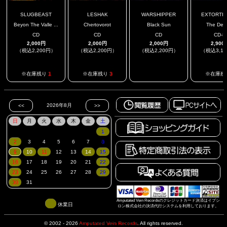
SLUGBEAST
LESHAK
WARSHIPPER
EXTORTIO
Beyon The Valle ...
Chertovorot
Black Sun
The Decl
CD
CD
CD
CD-R
2,000円
2,000円
2,000円
2,900
（税込2,200円）
（税込2,200円）
（税込2,200円）
（税込3,1
.
※在庫残り
1
※在庫残り
3
※在庫残
Amputated Vein Recordsのクレジットカード決済はイプシ
休業日
ロン株式会社の決済代行システムを利用しております。
© 2002 - 2026
Amputated Vein Records
.
All rights reserved.