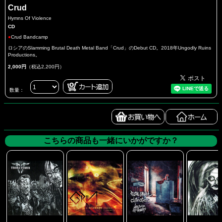
Crud
Hymns Of Violence
CD
●
Crud Bandcamp
ロシアのSlamming Brutal Death Metal Band「Crud」のDebut CD。2018年Ungodly Ruins
Productions。
2,000円
（税込2,200円）
数量：
こちらの商品も一緒にいかがですか？