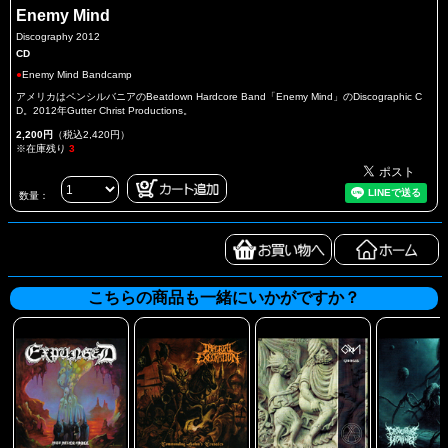
Enemy Mind
Discography 2012
CD
●
Enemy Mind Bandcamp
アメリカはペンシルバニアのBeatdown Hardcore Band「Enemy Mind」のDiscographic C
D。2012年Gutter Christ Productions。
2,200円
（税込2,420円）
※在庫残り
3
数量：
こちらの商品も一緒にいかがですか？