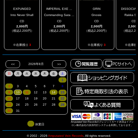
EXPUNGED
IMPERIAL EXE ...
GRIN
DISSOCIATI
Into Never Shall
Commanding Sata ...
Gnosis
Rakka SP
CD
CD
CD
CD
2,000円
2,000円
2,000円
2,000
（税込2,200円）
（税込2,200円）
（税込2,200円）
（税込2,2
.
※在庫残り
3
※在庫残り
3
※在庫残
Amputated Vein Recordsのクレジットカード決済はイプシ
休業日
ロン株式会社の決済代行システムを利用しております。
© 2002 - 2026
Amputated Vein Records
.
All rights reserved.