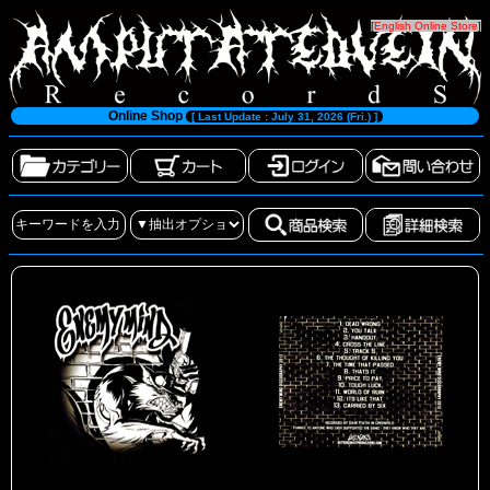
[
English Online Store
]
Online Shop
[ Last Update : July 31, 2026 (Fri.) ]