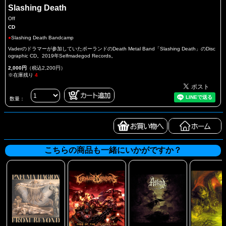
Slashing Death
Off
CD
●
Slashing Death Bandcamp
Vaderのドラマーが参加していたポーランドのDeath Metal Band「Slashing Death」のDisc
ographic CD。2019年Selfmadegod Records。
2,000円
（税込2,200円）
※在庫残り
4
数量：
こちらの商品も一緒にいかがですか？