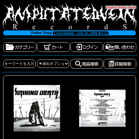
[
English Online Store
]
Online Shop
[ Last Update : July 31, 2026 (Fri.) ]