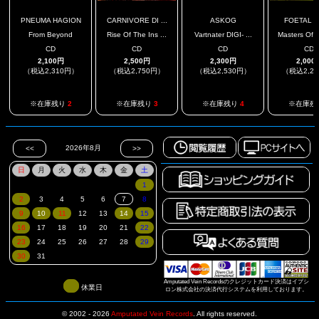
PNEUMA HAGION
CARNIVORE DI ...
ASKOG
FOETAL J
From Beyond
Rise Of The Ins ...
Vartnater DIGI- ...
Masters Of A
CD
CD
CD
CD
2,100円
2,500円
2,300円
2,000
（税込2,310円）
（税込2,750円）
（税込2,530円）
（税込2,2
※在庫残り
2
※在庫残り
3
※在庫残り
4
※在庫残
Amputated Vein Recordsのクレジットカード決済はイプシ
休業日
ロン株式会社の決済代行システムを利用しております。
© 2002 - 2026
Amputated Vein Records
.
All rights reserved.