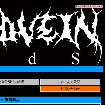
[
English Online Store
]
▼ 該当商品