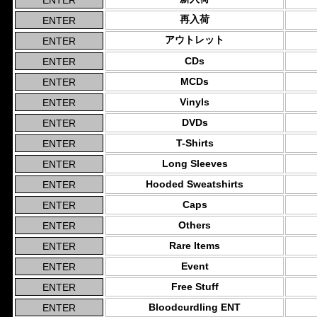
再入荷
アウトレット
CDs
MCDs
Vinyls
DVDs
T-Shirts
Long Sleeves
Hooded Sweatshirts
Caps
Others
Rare Items
Event
Free Stuff
Bloodcurdling ENT