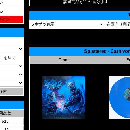
該当商品が
1
件あります
る
Splattered - Carnivo
を除く
Front
B
商品数
518
119