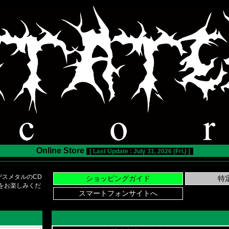
Online Store
[ Last Update : July 31, 2026 (Fri.) ]
スメタルのCD
い物をお楽しみくだ