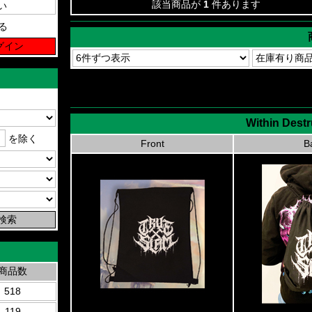
該当商品が
1
件あります
る
Within Destr
を除く
Front
B
商品数
518
119