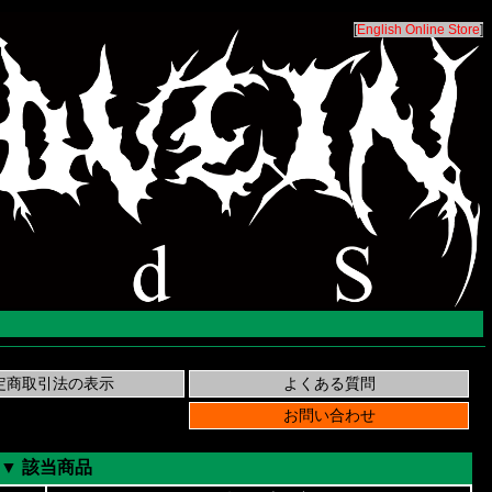
[
English Online Store
]
▼ 該当商品