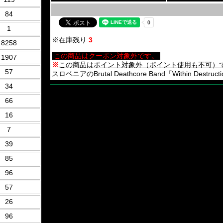
84
1
※在庫残り
3
8258
この商品はクーポン対象外です。
1907
※
この商品はポイント対象外（ポイント使用も不可）
57
スロベニアのBrutal Deathcore Band「Within Dest
34
66
16
7
39
85
96
57
26
96