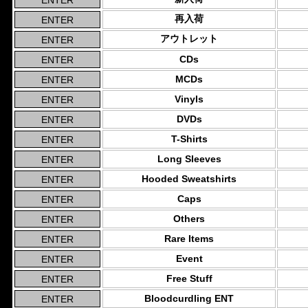
再入荷
アウトレット
CDs
MCDs
Vinyls
DVDs
T-Shirts
Long Sleeves
Hooded Sweatshirts
Caps
Others
Rare Items
Event
Free Stuff
Bloodcurdling ENT