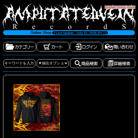
[
English Online Store
]
Online Shop
[ Last Update : July 31, 2026 (Fri.) ]