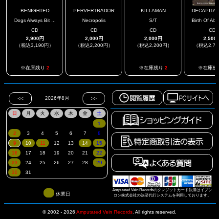
BENIGHTED
PERVERTRADOR
KILLAMAN
DECAPITATE
Dogs Always Bit ...
Necropolis
S/T
Birth Of Abo
CD
CD
CD
CD
2,900円
2,000円
2,000円
2,500
（税込3,190円）
（税込2,200円）
（税込2,200円）
（税込2,7
.
※在庫残り
2
※在庫残り
2
※在庫残
Amputated Vein Recordsのクレジットカード決済はイプシ
休業日
ロン株式会社の決済代行システムを利用しております。
© 2002 - 2026
Amputated Vein Records
.
All rights reserved.