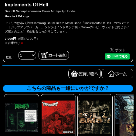
Implements Of Hell
Sea Of Necrophenomena Cover Art Zip-Up Hoodie
Hoodie / X-Large
アメリカはネバダのSlamming Brutal Death Metal Band「Implements Of Hell」のカバーア
ートジップアップパーカー。シャツはインドネシア製（Gildanのヘビーウェイトと同じサイ
ズ感とのこと）で生地もしっかりしています。
7,000円
（税込7,700円）
※在庫残り
3
数量：
こちらの商品も一緒にいかがですか？