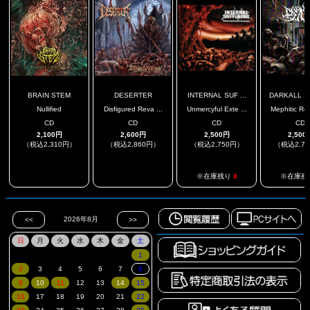
BRAIN STEM
DESERTER
INTERNAL SUF ...
DARKALL S
Nullified
Disfigured Reva ...
Unmercyful Exte ...
Mephitic Red
CD
CD
CD
CD
2,100円
2,600円
2,500円
2,500
（税込2,310円）
（税込2,860円）
（税込2,750円）
（税込2,7
.
.
※在庫残り
4
※在庫残