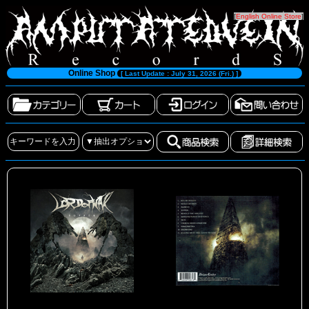
[
English Online Store
]
Online Shop
[ Last Update : July 31, 2026 (Fri.) ]