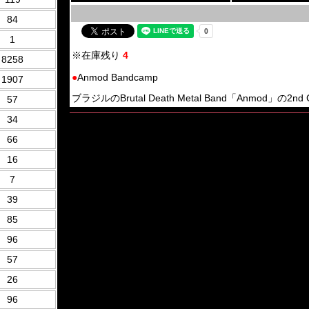
84
1
※在庫残り
4
8258
●
Anmod Bandcamp
1907
ブラジルのBrutal Death Metal Band「Anmod」の2nd C
57
34
66
16
7
39
85
96
57
26
96