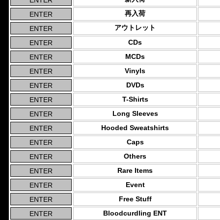
再入荷
アウトレット
CDs
MCDs
Vinyls
DVDs
T-Shirts
Long Sleeves
Hooded Sweatshirts
Caps
Others
Rare Items
Event
Free Stuff
Bloodcurdling ENT