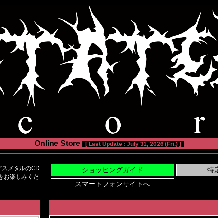
Online Store
[ Last Update : July 31, 2026 (Fri.) ]
スメタルのCD
い物をお楽しみくだ