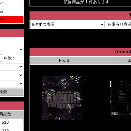
該当商品が
1
件あります
る
Anmod 
を除く
Front
B
商品数
518
119