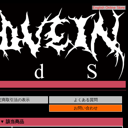
[
English Online Store
]
▼ 該当商品