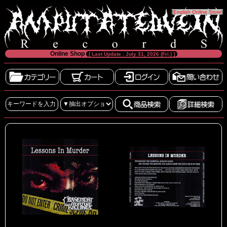
[
English Online Store
]
Online Shop
[ Last Update : July 31, 2026 (Fri.) ]