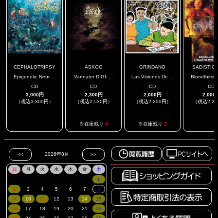
CEPHALOTRIPSY
ASKOG
GRINDANO
SADISTIC L
Epigenetic Neur ...
Vartnater DIGI- ...
Las Visiones De ...
Bloodthirsty
CD
CD
CD
CD
3,000円
2,300円
2,000円
2,000
（税込3,300円）
（税込2,530円）
（税込2,200円）
（税込2,2
.
.
※在庫残り
4
※在庫残り
3