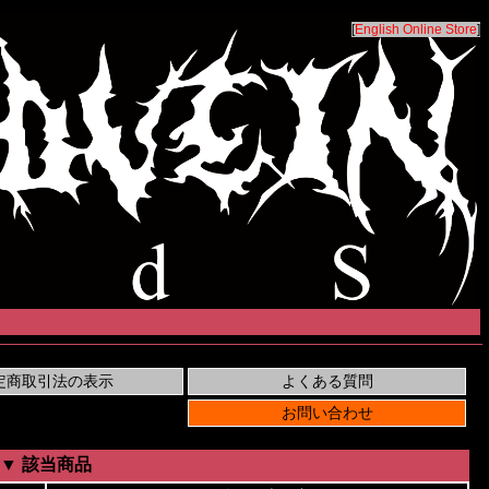
[
English Online Store
]
▼ 該当商品