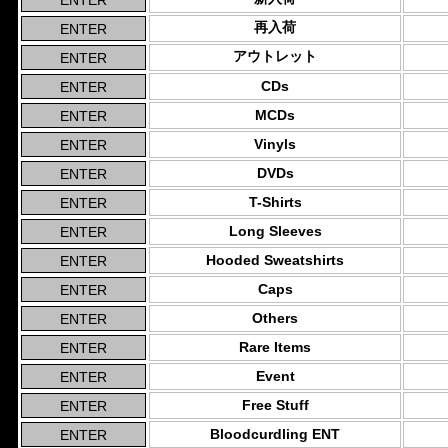
再入荷
アウトレット
CDs
MCDs
Vinyls
DVDs
T-Shirts
Long Sleeves
Hooded Sweatshirts
Caps
Others
Rare Items
Event
Free Stuff
Bloodcurdling ENT