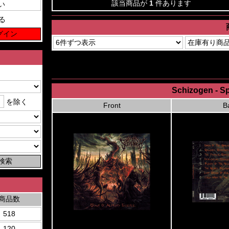
該当商品が
1
件あります
る
Schizogen - S
を除く
Front
B
商品数
518
120