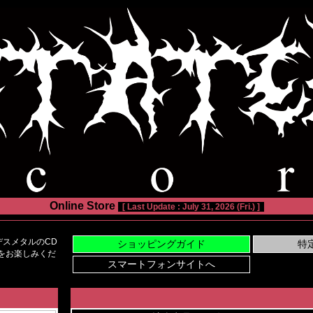
Online Store
[ Last Update : July 31, 2026 (Fri.) ]
スメタルのCD
い物をお楽しみくだ