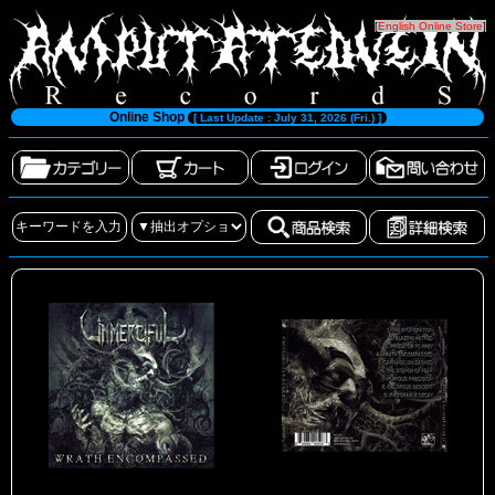
[
English Online Store
]
Online Shop
[ Last Update : July 31, 2026 (Fri.) ]