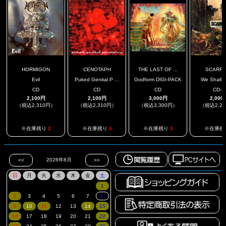
HORMIGON
CENOTAPH
THE LAST OF ...
SCARFO
Evil
Puked Genital P ...
Godform DIGI-PACK
We Shall S
CD
CD
CD
CD-R
2,100円
2,100円
3,000円
2,000
（税込2,310円）
（税込2,310円）
（税込3,300円）
（税込2,2
※在庫残り
2
※在庫残り
4
※在庫残り
3
※在庫残