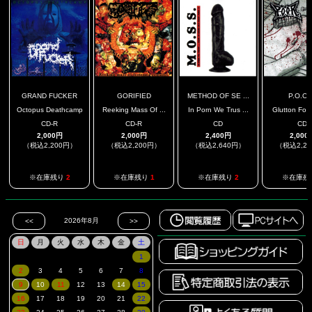
GRAND FUCKER
GORIFIED
METHOD OF SE ...
P.O.O.
Octopus Deathcamp
Reeking Mass Of ...
In Porn We Trus ...
Glutton For 
CD-R
CD-R
CD
CD
2,000円
2,000円
2,400円
2,000
（税込2,200円）
（税込2,200円）
（税込2,640円）
（税込2,2
※在庫残り
2
※在庫残り
1
※在庫残り
2
※在庫残