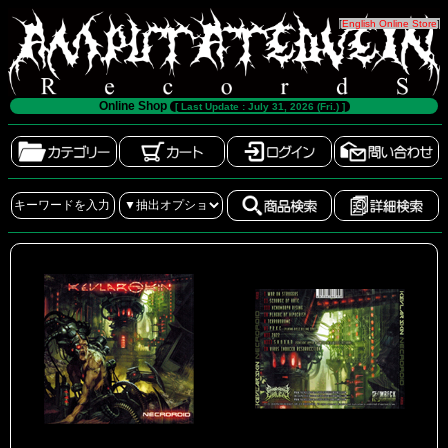
[
English Online Store
]
Online Shop
[ Last Update : July 31, 2026 (Fri.) ]