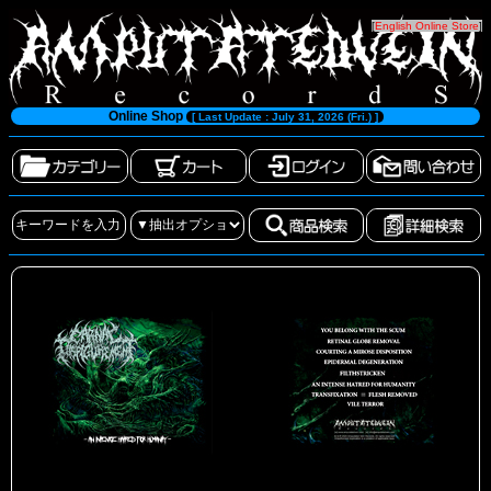
[
English Online Store
]
Online Shop
[ Last Update : July 31, 2026 (Fri.) ]