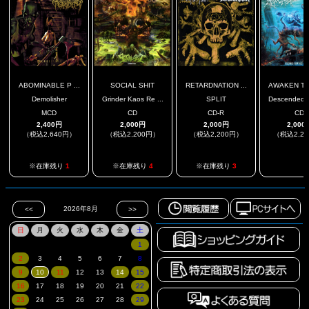
ABOMINABLE P ...
SOCIAL SHIT
RETARDNATION ...
AWAKEN THE
Demolisher
Grinder Kaos Re ...
SPLIT
Descended F
MCD
CD
CD-R
CD
2,400円
2,000円
2,000円
2,000
（税込2,640円）
（税込2,200円）
（税込2,200円）
（税込2,2
.
※在庫残り
1
※在庫残り
4
※在庫残り
3