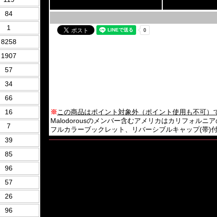
84
1
8258
1907
57
34
66
16
※
この商品はポイント対象外（ポイント使用も不可）
Malodorousのメンバー含むアメリカはカリフォルニアのNu Slam
7
フルカラーブックレット、リバーシブルキャップ(帯)付き。2020
39
85
96
57
26
96