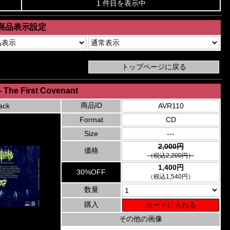
1 件目を表示中
商品表示設定
- The First Covenant
商品ID
ack
AVR110
Format
CD
Size
---
2,000円
価格
（税込2,200円）
1,400円
30%OFF
（税込1,540円）
数量
購入
その他の画像