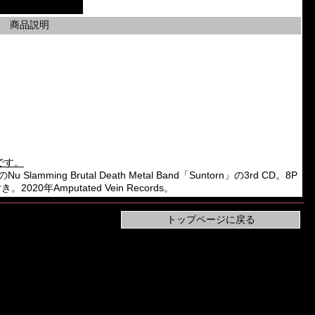
商品説明
です。
ming Brutal Death Metal Band「Suntorn」の3rd CD。8P
年Amputated Vein Records。