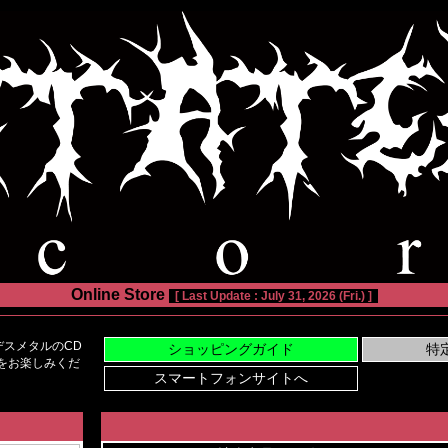
Online Store
[ Last Update : July 31, 2026 (Fri.) ]
スメタルのCD
い物をお楽しみくだ