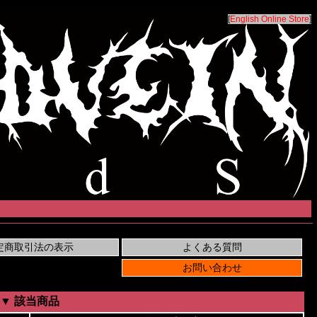
[
English Online Store
]
▼ 該当商品