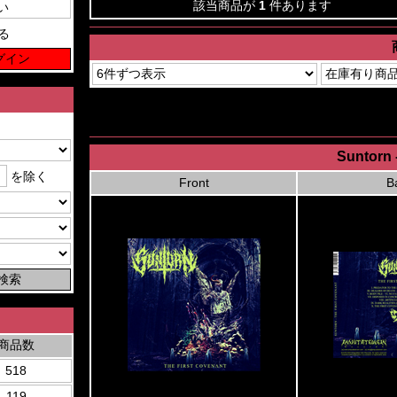
該当商品が
1
件あります
る
Suntorn 
を除く
Front
B
商品数
518
119