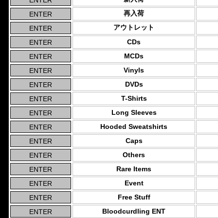
再入荷
アウトレット
CDs
MCDs
Vinyls
DVDs
T-Shirts
Long Sleeves
Hooded Sweatshirts
Caps
Others
Rare Items
Event
Free Stuff
Bloodcurdling ENT