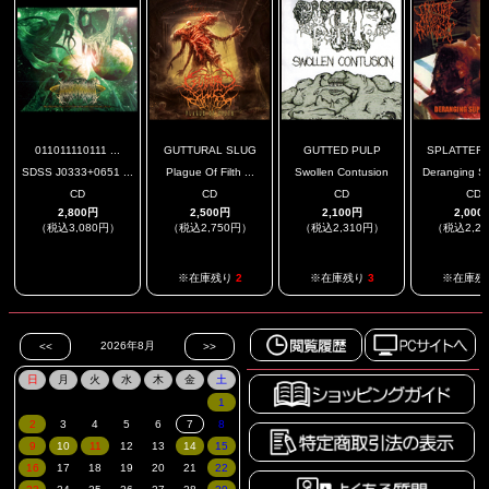
011011110111 ...
GUTTURAL SLUG
GUTTED PULP
SPLATTER A
SDSS J0333+0651 ...
Plague Of Filth ...
Swollen Contusion
Deranging Su
CD
CD
CD
CD
2,800円
2,500円
2,100円
2,000
（税込3,080円）
（税込2,750円）
（税込2,310円）
（税込2,2
.
※在庫残り
2
※在庫残り
3
※在庫残