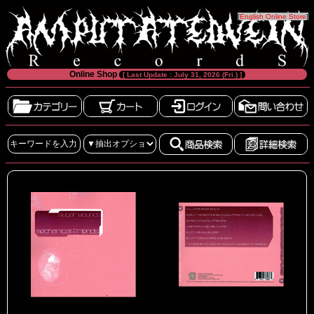
[
English Online Store
]
Online Shop
[ Last Update : July 31, 2026 (Fri.) ]