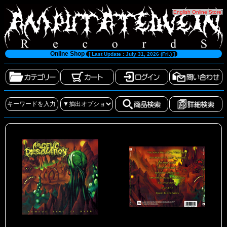
[
English Online Store
]
Online Shop
[ Last Update : July 31, 2026 (Fri.) ]