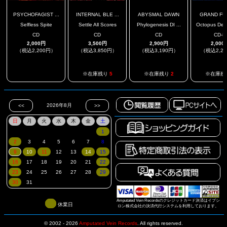
PSYCHOFAGIST ...
INTERNAL BLE ...
ABYSMAL DAWN
GRAND FU
Selfless Spite
Settle All Scores
Phylogenesis DI ...
Octopus Dea
CD
CD
CD
CD-R
2,000円
3,500円
2,900円
2,000
（税込2,200円）
（税込3,850円）
（税込3,190円）
（税込2,2
.
※在庫残り
5
※在庫残り
2
※在庫残
Amputated Vein Recordsのクレジットカード決済はイプシ
休業日
ロン株式会社の決済代行システムを利用しております。
© 2002 - 2026
Amputated Vein Records
.
All rights reserved.