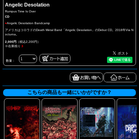
Angelic Desolation
Rumpus Time Is Over
CD
●
Angelic Desolation Bandcamp
アメリカはコロラドのDeath Metal Band「Angelic Desolation」のDebut CD。2018年Via N
octurna。
2,000円
（税込2,200円）
※在庫残り
3
数量：
こちらの商品も一緒にいかがですか？