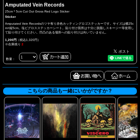
Amputated Vein Records
25cm * 5cm Cut Out Gross Red Logo Sticker
Sticker
Amputated Vein Recordsのツヤ有り赤色カッティングロゴステッカーです。サイズは横25c
m×縦5cm。塩ビグロスステッカーシート。貼り付け箇所は十分に脱脂しスキージー等使用し
て貼り付けてください。凹凸のある場所への貼り付けは向いていません。
1,200円
（税込1,320円）
※在庫残り
2
数量：
こちらの商品も一緒にいかがですか？