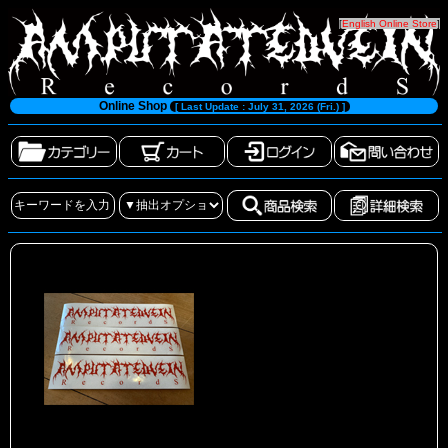
[
English Online Store
]
Online Shop
[ Last Update : July 31, 2026 (Fri.) ]