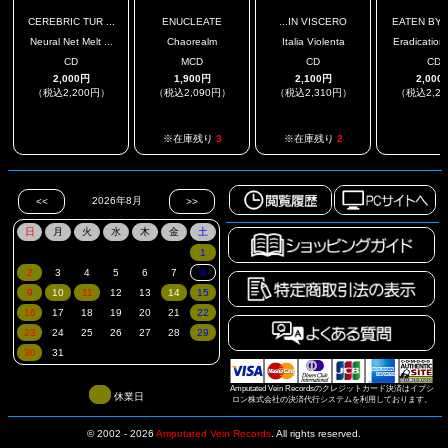
CEREBRIC TUR ...
ENUCLEATE
...IN VISCERO
EATEN BY S
Neural Net Melt ...
Chaorealm
Italia Violenta
Eradication 
CD
MCD
CD
CD
2,000円
1,900円
2,100円
2,000
（税込2,200円）
（税込2,090円）
（税込2,310円）
（税込2,2
.
.
※在庫残り
3
※在庫残り
2
Amputated Vein Recordsのクレジットカード決済はイプシ
休業日
ロン株式会社の決済代行システムを利用しております。
© 2002 - 2026
Amputated Vein Records
.
All rights reserved.