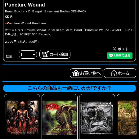
Puncture Wound
Brutal Butchery Of Bargain Basement Bodies DIGI-PACK
CD-R
●
Puncture Wound Bandcamp
オーストラリアのOld-School Brutal Death Metal Band「Puncture Wound」のMCD。Pro C
D-R仕様。2019年1054 Records。
2,000円
（税込2,200円）
数量：
こちらの商品も一緒にいかがですか？