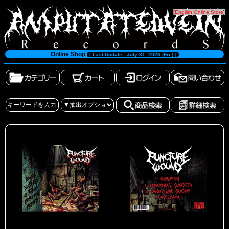
[
English Online Store
]
Online Shop
[ Last Update : July 31, 2026 (Fri.) ]