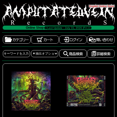
[
English Online Store
]
Online Shop
[ Last Update : July 31, 2026 (Fri.) ]