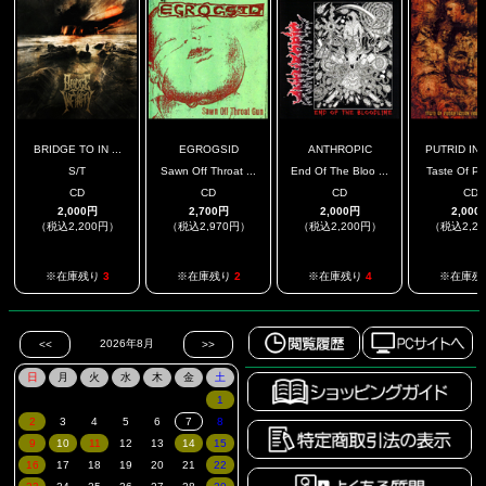
BRIDGE TO IN ...
EGROGSID
ANTHROPIC
PUTRID IN
S/T
Sawn Off Throat ...
End Of The Bloo ...
Taste Of Put
CD
CD
CD
CD
2,000円
2,700円
2,000円
2,000
（税込2,200円）
（税込2,970円）
（税込2,200円）
（税込2,2
※在庫残り
3
※在庫残り
2
※在庫残り
4
※在庫残