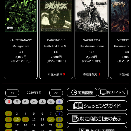
KAKOTHANASY
CARCINOSIS
SACRILEGA
VITRECT
Metagonism
Death And The S ...
The Arcana Spear
Unconvincing
CD
CD
CD
CD
2,000円
2,000円
2,300円
2,000
（税込2,200円）
（税込2,200円）
（税込2,530円）
（税込2,2
.
※在庫残り
5
※在庫残り
1
※在庫残