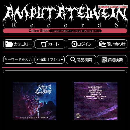
[
English Online Store
]
Online Shop
[ Last Update : July 31, 2026 (Fri.) ]