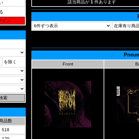
該当商品が
1
件あります
る
Pneuma
を除く
Front
B
商品数
518
120