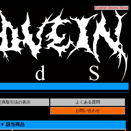
[
English Online Store
]
▼ 該当商品