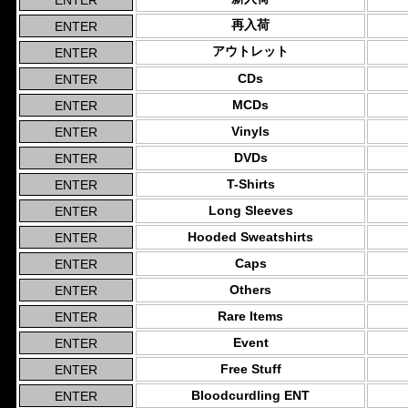
再入荷
アウトレット
CDs
MCDs
Vinyls
DVDs
T-Shirts
Long Sleeves
Hooded Sweatshirts
Caps
Others
Rare Items
Event
Free Stuff
Bloodcurdling ENT