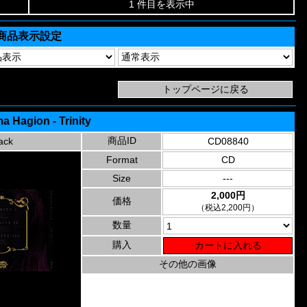
1 件目を表示中
商品表示設定
 Hagion - Trinity
商品ID
ack
CD08840
Format
CD
Size
---
2,000円
価格
（税込2,200円）
数量
購入
その他の画像