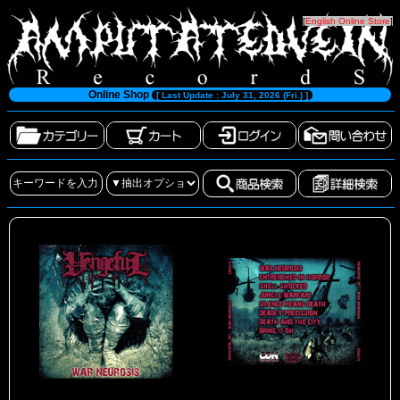
[
English Online Store
]
Online Shop
[ Last Update : July 31, 2026 (Fri.) ]