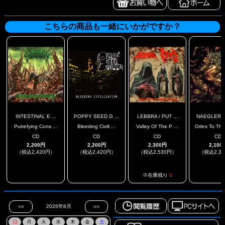
こちらの商品も一緒にいかがですか？
INTESTINAL E ...
POPPY SEED G ...
LEBBRA / PUT ...
NAEGLERIA 
Putrefying Cons ...
Bleeding Civili ...
Valley Of The P ...
Odes To The 
CD
CD
CD
CD
2,200円
2,200円
2,300円
2,100
（税込2,420円）
（税込2,420円）
（税込2,530円）
（税込2,3
.
.
.
※在庫残り
1