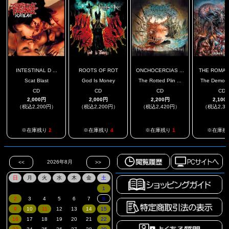
INTESTINAL D ...
ROOTS OF ROT
ONCHOCERCIAS ...
THE ROMAN 
Scat Blast
God Is Money
The Rotted Plin ...
The Demoni
CD
CD
CD
CD
2,000円
2,000円
2,200円
2,100
（税込2,200円）
（税込2,200円）
（税込2,420円）
（税込2,3
※在庫残り
2
※在庫残り
4
※在庫残り
1
※在庫残