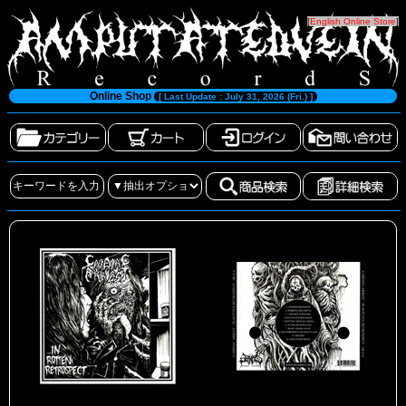
[
English Online Store
]
Online Shop
[ Last Update : July 31, 2026 (Fri.) ]