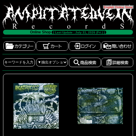
[
English Online Store
]
Online Shop
[ Last Update : July 31, 2026 (Fri.) ]