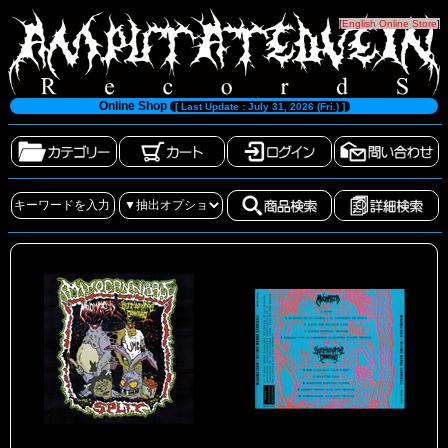
[
English Online Store
]
Online Shop
[ Last Update : July 31, 2026 (Fri.) ]