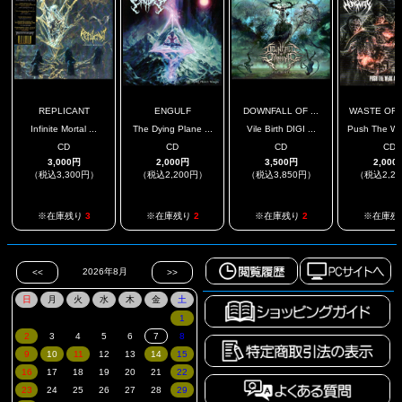
REPLICANT
ENGULF
DOWNFALL OF ...
WASTE OF H
Infinite Mortal ...
The Dying Plane ...
Vile Birth DIGI ...
Push The Wea
CD
CD
CD
CD
3,000円
2,000円
3,500円
2,000
（税込3,300円）
（税込2,200円）
（税込3,850円）
（税込2,2
※在庫残り
3
※在庫残り
2
※在庫残り
2
※在庫残