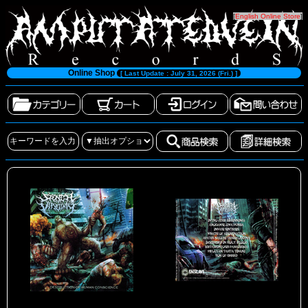
[
English Online Store
]
Online Shop
[ Last Update : July 31, 2026 (Fri.) ]