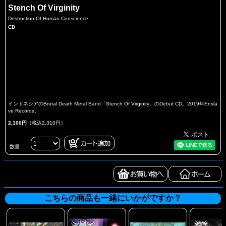
Stench Of Virginity
Destruction Of Human Conscience
CD
インドネシアのBrutal Death Metal Band「Stench Of Virginity」のDebut CD。2019年Ensla
ve Records。
2,100円
（税込2,310円）
数量：
こちらの商品も一緒にいかがですか？