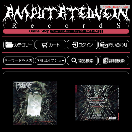
[
English Online Store
]
Online Shop
[ Last Update : July 31, 2026 (Fri.) ]