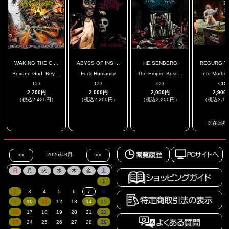
WAKING THE C ...
ABYSS OF INS ...
HEISENBERG
REGURGITAT
Beyond God. Bey ...
Fuck Humanity
The Empire Busi ...
Into Morbid 
CD
CD
CD
CD
2,200円
2,000円
2,000円
2,900
（税込2,420円）
（税込2,200円）
（税込2,200円）
（税込3,1
.
.
.
※在庫残