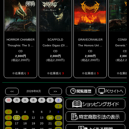
HORROR CHAMBER
SCAFFOLD
GRAVECRAWLER
CONSU
Thoughts: The S ...
Codex Gigas (Ol ...
The Horrors Unl ...
Genetic W
CD
CD
CD
CD
2,000円
2,000円
2,000円
2,000
（税込2,200円）
（税込2,200円）
（税込2,200円）
（税込2,2
※在庫残り
3
※在庫残り
3
※在庫残り
5
※在庫残