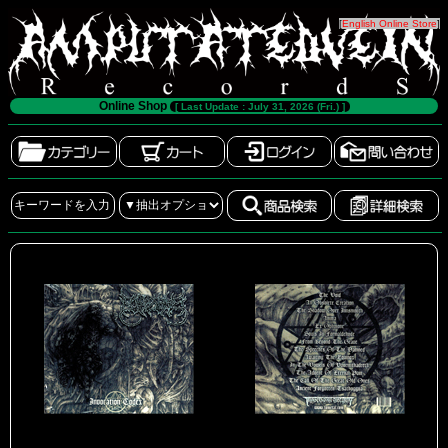
[
English Online Store
]
Online Shop
[ Last Update : July 31, 2026 (Fri.) ]