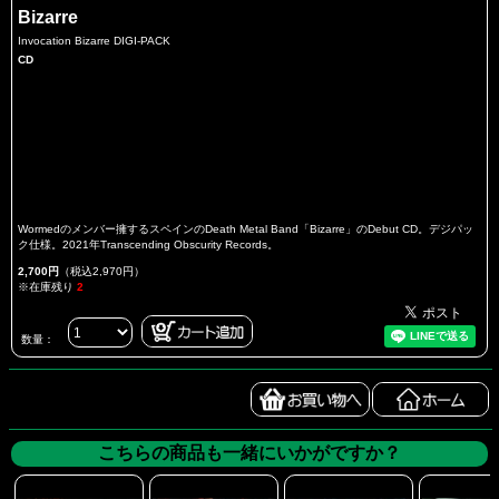
Bizarre
Invocation Bizarre DIGI-PACK
CD
Wormedのメンバー擁するスペインのDeath Metal Band「Bizarre」のDebut CD。デジパッ
ク仕様。2021年Transcending Obscurity Records。
2,700円
（税込2,970円）
※在庫残り
2
数量：
こちらの商品も一緒にいかがですか？