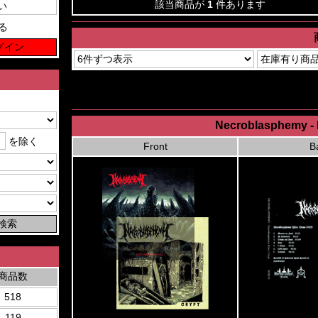
該当商品が
1
件あります
る
Necroblasphemy - 
を除く
Front
B
商品数
518
119