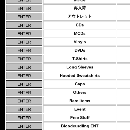
再入荷
アウトレット
CDs
MCDs
Vinyls
DVDs
T-Shirts
Long Sleeves
Hooded Sweatshirts
Caps
Others
Rare Items
Event
Free Stuff
Bloodcurdling ENT