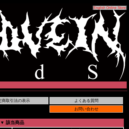
[
English Online Store
]
▼ 該当商品