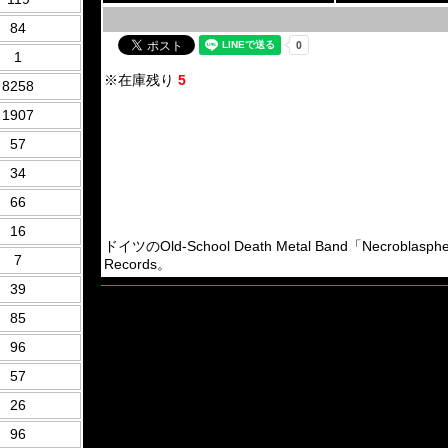
84
1
※在庫残り
5
8258
1907
57
34
66
16
ドイツのOld-School Death Metal Band「Necroblas
7
Records。
39
85
96
57
26
96