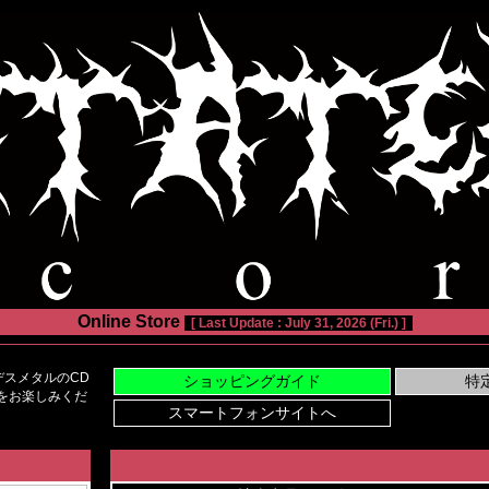
Online Store
[ Last Update : July 31, 2026 (Fri.) ]
スメタルのCD
い物をお楽しみくだ