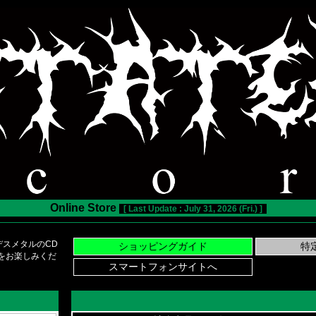
Online Store
[ Last Update : July 31, 2026 (Fri.) ]
スメタルのCD
い物をお楽しみくだ