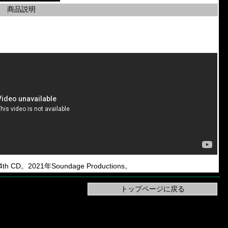
商品説明
4th CD。2021年Soundage Productions。