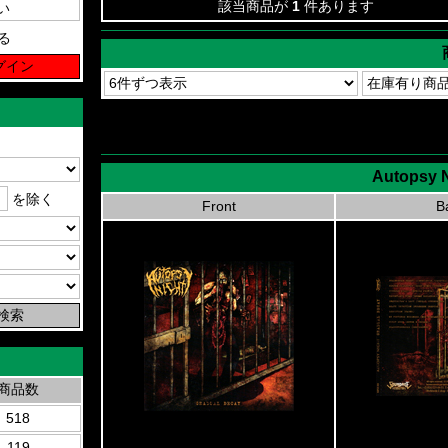
該当商品が
1
件あります
る
Autopsy N
を除く
Front
B
商品数
518
119