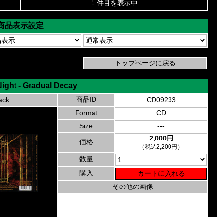
1 件目を表示中
商品表示設定
ight - Gradual Decay
商品ID
ack
CD09233
Format
CD
Size
---
2,000円
価格
（税込2,200円）
数量
購入
その他の画像