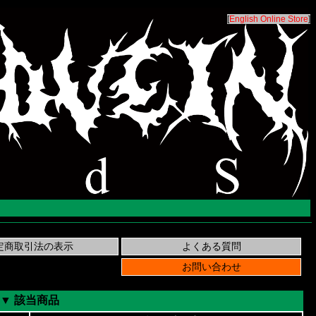
[
English Online Store
]
▼ 該当商品