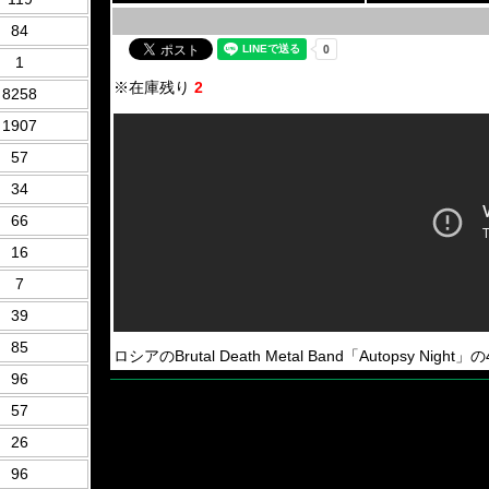
84
1
※在庫残り
2
8258
1907
57
34
66
16
7
39
85
ロシアのBrutal Death Metal Band「Autopsy Night」の
96
57
26
96