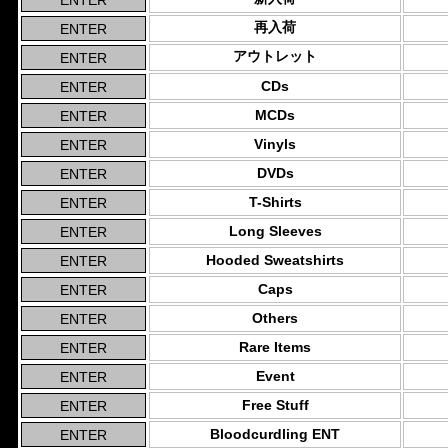
再入荷
アウトレット
CDs
MCDs
Vinyls
DVDs
T-Shirts
Long Sleeves
Hooded Sweatshirts
Caps
Others
Rare Items
Event
Free Stuff
Bloodcurdling ENT