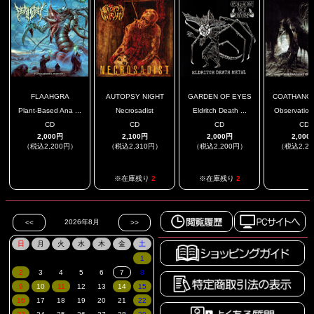
FLAAHGRA
AUTOPSY NIGHT
GARDEN OF EYES
COATHANGER
Plant-Based Ana ...
Necrosadist
Eldritch Death ...
Observations
CD
CD
CD
CD
2,000円
2,100円
2,000円
2,000
（税込2,200円）
（税込2,310円）
（税込2,200円）
（税込2,2
.
.
※在庫残り
2
※在庫残り
2