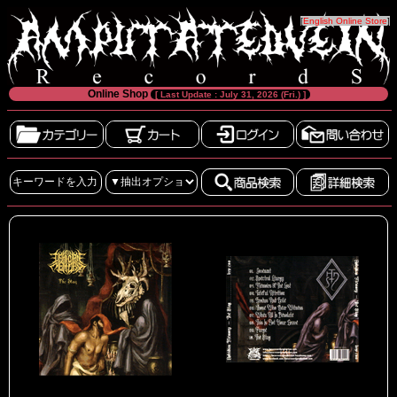
[
English Online Store
]
Online Shop
[ Last Update : July 31, 2026 (Fri.) ]