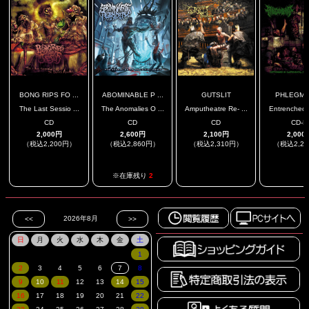
BONG RIPS FO ...
ABOMINABLE P ...
GUTSLIT
PHLEGM
The Last Sessio ...
The Anomalies O ...
Amputheatre Re- ...
Entrenched I
CD
CD
CD
CD-R
2,000円
2,600円
2,100円
2,000
（税込2,200円）
（税込2,860円）
（税込2,310円）
（税込2,2
.
.
.
※在庫残り
2