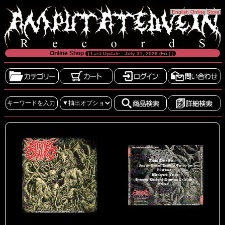
[
English Online Store
]
Online Shop
[ Last Update : July 31, 2026 (Fri.) ]