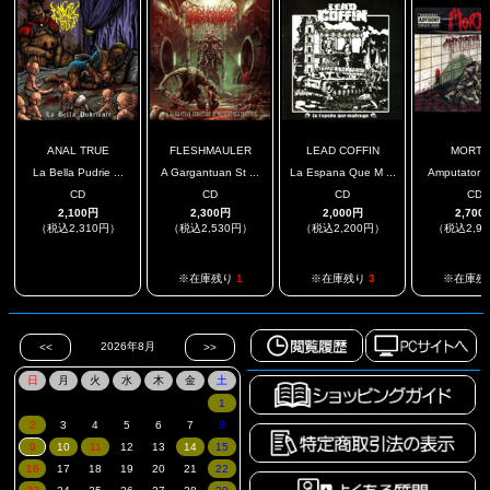
ANAL TRUE
FLESHMAULER
LEAD COFFIN
MORT
La Bella Pudrie ...
A Gargantuan St ...
La Espana Que M ...
Amputator Re
CD
CD
CD
CD
2,100円
2,300円
2,000円
2,700
（税込2,310円）
（税込2,530円）
（税込2,200円）
（税込2,9
.
※在庫残り
1
※在庫残り
3
※在庫残