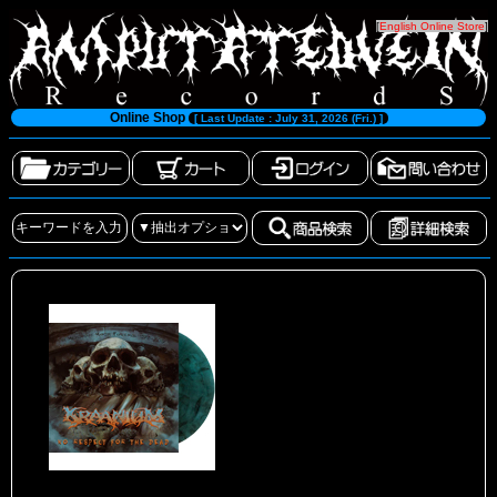
[
English Online Store
]
Online Shop
[ Last Update : July 31, 2026 (Fri.) ]