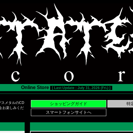
Online Store
[ Last Update : July 31, 2026 (Fri.) ]
スメタルのCD
い物をお楽しみくだ