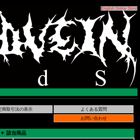
[
English Online Store
]
▼ 該当商品