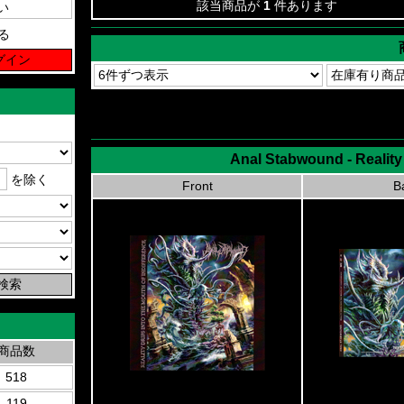
該当商品が
1
件あります
る
Anal Stabwound - Reality 
を除く
Front
B
商品数
518
119