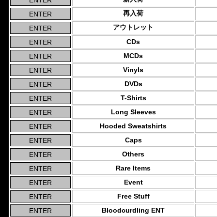
再入荷
アウトレット
CDs
MCDs
Vinyls
DVDs
T-Shirts
Long Sleeves
Hooded Sweatshirts
Caps
Others
Rare Items
Event
Free Stuff
Bloodcurdling ENT