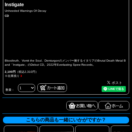
Instigate
Unheeded Warnings Of Decay
CD
Bloodtruth、Vomit the Soul、Demiurgonのメンバー擁するイタリアのBrutal Death Metal B
and「Instigate」のDebut CD。2022年Everlasting Spew Records。
2,100円
（税込2,310円）
※在庫残り
3
数量：
こちらの商品も一緒にいかがですか？