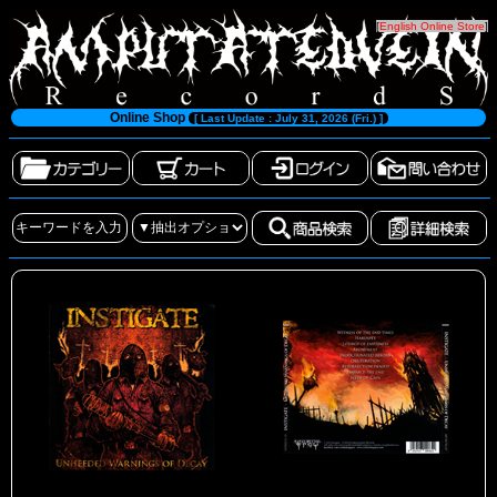
[
English Online Store
]
Online Shop
[ Last Update : July 31, 2026 (Fri.) ]