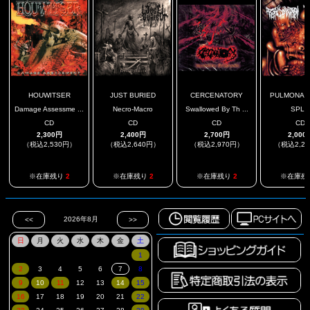
HOUWITSER
JUST BURIED
CERCENATORY
PULMONARY 
Damage Assessme ...
Necro-Macro
Swallowed By Th ...
SPLI
CD
CD
CD
CD
2,300円
2,400円
2,700円
2,000
（税込2,530円）
（税込2,640円）
（税込2,970円）
（税込2,2
※在庫残り
2
※在庫残り
2
※在庫残り
2
※在庫残