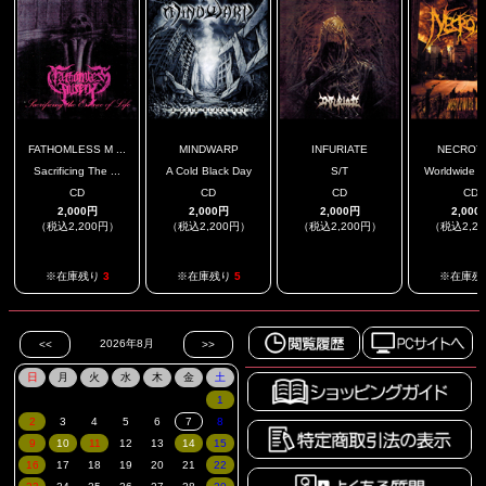
FATHOMLESS M ...
MINDWARP
INFURIATE
NECROT
Sacrificing The ...
A Cold Black Day
S/T
Worldwide W
CD
CD
CD
CD
2,000円
2,000円
2,000円
2,000
（税込2,200円）
（税込2,200円）
（税込2,200円）
（税込2,2
.
※在庫残り
3
※在庫残り
5
※在庫残