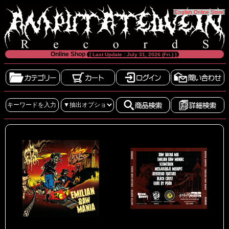
[
English Online Store
]
Online Shop
[ Last Update : July 31, 2026 (Fri.) ]