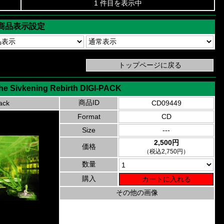
1 件目を表示中
商品表示設定
The Sivkening Rebirth DIGI-PACK
商品ID
ack
CD09449
Format
CD
Size
---
2,500円
価格
（税込2,750円）
数量
購入
その他の画像