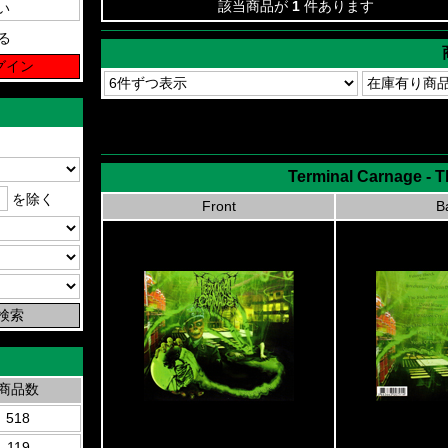
該当商品が
1
件あります
る
Terminal Carnage - 
を除く
Front
B
商品数
518
119