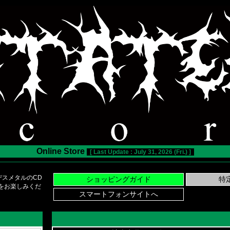
Online Store
[ Last Update : July 31, 2026 (Fri.) ]
スメタルのCD
い物をお楽しみくだ