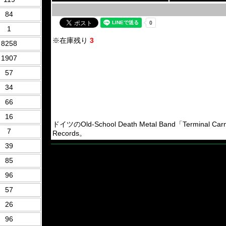
84
1
※在庫残り
3
8258
1907
57
34
66
16
ドイツのOld-School Death Metal Band「Termina
7
Records。
39
85
96
57
26
96