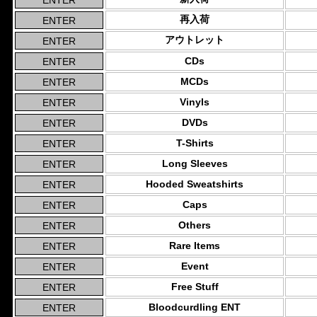
再入荷
アウトレット
CDs
MCDs
Vinyls
DVDs
T-Shirts
Long Sleeves
Hooded Sweatshirts
Caps
Others
Rare Items
Event
Free Stuff
Bloodcurdling ENT