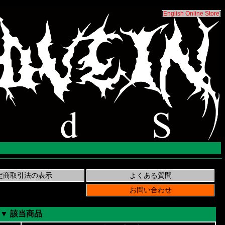
[
English Online Store
]
▼ 該当商品