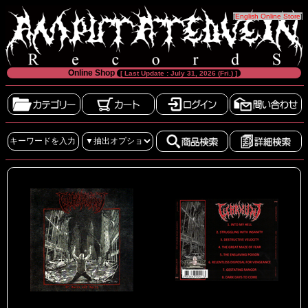
[
English Online Store
]
Online Shop
[ Last Update : July 31, 2026 (Fri.) ]