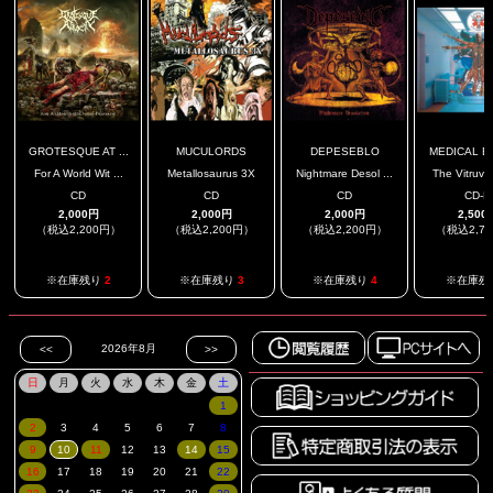
GROTESQUE AT ...
MUCULORDS
DEPESEBLO
MEDICAL ET
For A World Wit ...
Metallosaurus 3X
Nightmare Desol ...
The Vitruvia
CD
CD
CD
CD-R
2,000円
2,000円
2,000円
2,500
（税込2,200円）
（税込2,200円）
（税込2,200円）
（税込2,7
※在庫残り
2
※在庫残り
3
※在庫残り
4
※在庫残