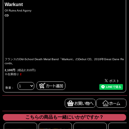
Warkunt
Of Ruins And Agony
CD
フランスのOld-School Death Metal Band「Warkunt」のDebut CD。2018年Great Dane Re
cords。
2,100円
（税込2,310円）
※在庫残り
2
数量：
こちらの商品も一緒にいかがですか？