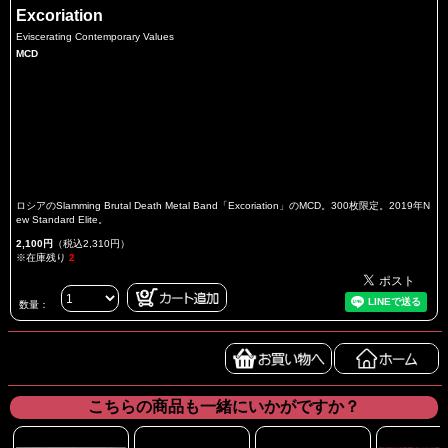
Excoriation
Eviscerating Contemporary Values
MCD
ロシアのSlamming Brutal Death Metal Band「Excoriation」のMCD。300枚限定。2019年N
ew Standard Elite。
2,100円
（税込2,310円）
※在庫残り
2
数量：
こちらの商品も一緒にいかがですか？