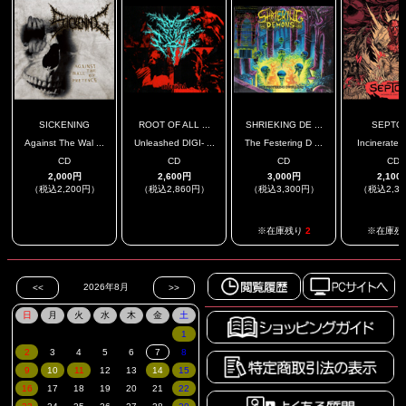
SICKENING
ROOT OF ALL ...
SHRIEKING DE ...
SEPTO
Against The Wal ...
Unleashed DIGI- ...
The Festering D ...
Incinerate T
CD
CD
CD
CD
2,000円
2,600円
3,000円
2,100
（税込2,200円）
（税込2,860円）
（税込3,300円）
（税込2,3
.
.
※在庫残り
2
※在庫残