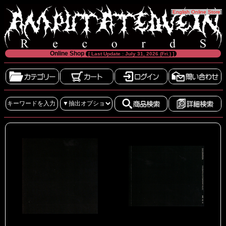
[
English Online Store
]
Online Shop
[ Last Update : July 31, 2026 (Fri.) ]