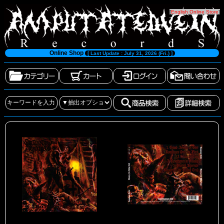
[
English Online Store
]
Online Shop
[ Last Update : July 31, 2026 (Fri.) ]