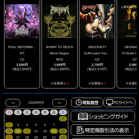
FOUL DEFORMA ...
BURNT TO DEATH
OBSCENITY
DEGRAD
S/T
Black Dragon
Suffocated Trut ...
Til Death Do
CD
MCD
CD
CD
2,600円
1,800円
2,700円
2,000
（税込2,860円）
（税込1,980円）
（税込2,970円）
（税込2,2
.
※在庫残り
5
※在庫残り
2
※在庫残