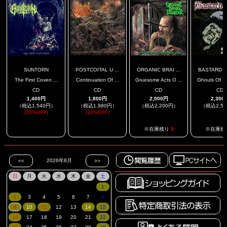
SUNTORN
POSTCOITAL U ...
ORGANIC BRAI ...
BASTARD P
The First Coven ...
Continuation Of ...
Gruesome Acts O ...
Ghouls Of Th
CD
CD
CD
CD
1,400円
1,800円
2,000円
2,300
（税込1,540円）
（税込1,980円）
（税込2,200円）
（税込2,5
(30%OFF)
(10%OFF)
.
.
※在庫残り
3
※在庫残