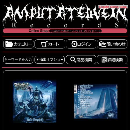
[
English Online Store
]
Online Shop
[ Last Update : July 31, 2026 (Fri.) ]