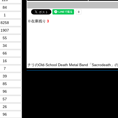
84
1
※在庫残り
3
8258
1907
55
34
66
16
チリのOld-School Death Metal Band「Sacrodeath
7
39
85
96
57
26
96