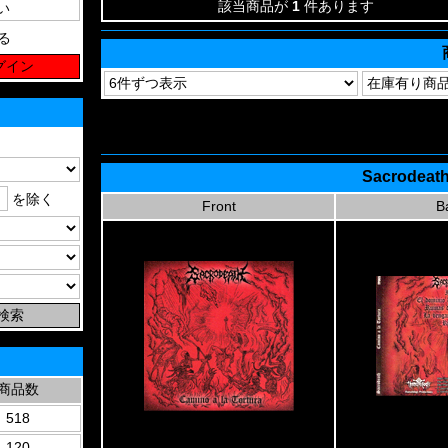
該当商品が
1
件あります
る
Sacrodeath
を除く
Front
B
商品数
518
120