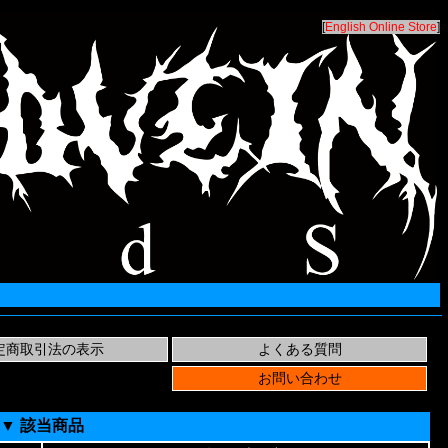
[
English Online Store
]
▼ 該当商品