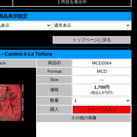
1 件目を表示中
商品表示設定
 - Camino A La Tortura
商品ID
ack
MCD2064
Format
MCD
Size
---
1,700円
価格
（税込1,870円）
数量
購入
その他の画像