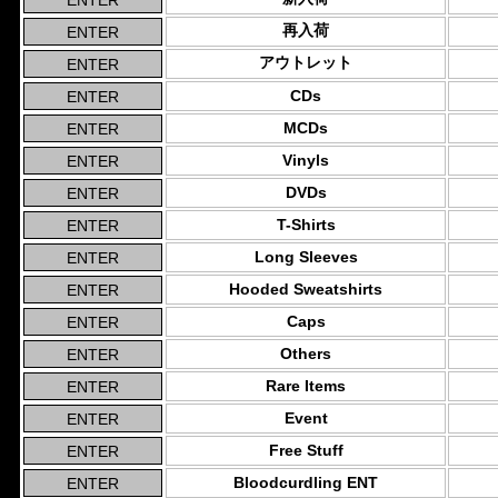
再入荷
アウトレット
CDs
MCDs
Vinyls
DVDs
T-Shirts
Long Sleeves
Hooded Sweatshirts
Caps
Others
Rare Items
Event
Free Stuff
Bloodcurdling ENT