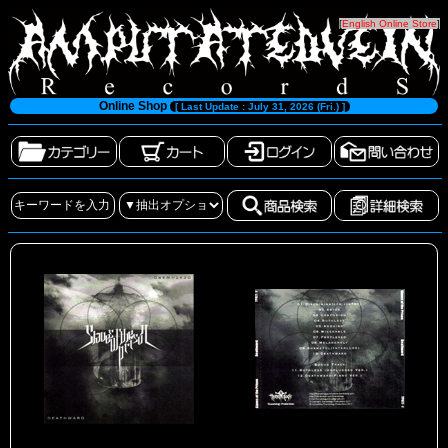
[
English Online Store
]
Online Shop
[ Last Update : July 31, 2026 (Fri.) ]