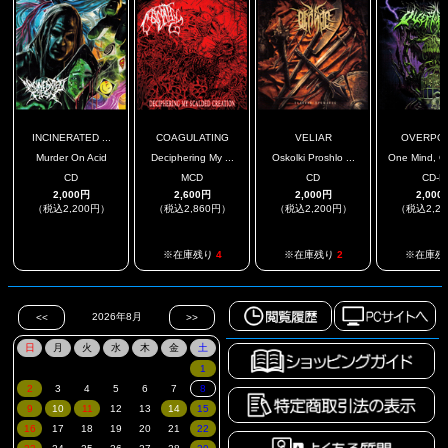
INCINERATED ...
COAGULATING
VELIAR
OVERPO
Murder On Acid
Deciphering My ...
Oskolki Proshlo ...
One Mind, On
CD
MCD
CD
CD-R
2,000円
2,600円
2,000円
2,000
（税込2,200円）
（税込2,860円）
（税込2,200円）
（税込2,2
.
※在庫残り
4
※在庫残り
2
※在庫残