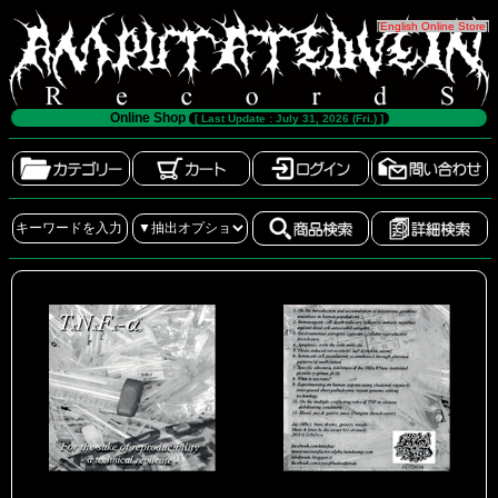
[
English Online Store
]
Online Shop
[ Last Update : July 31, 2026 (Fri.) ]