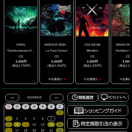
VIRIAL
HIDEOUS REBI ...
COLISEUM
DRAIN OF I
Transhumanism D ...
La Fosa Comun
Mirmillon
Perdition Ou
CD
CD
CD
CD
2,500円
2,000円
2,000円
2,000
（税込2,750円）
（税込2,200円）
（税込2,200円）
（税込2,2
.
※在庫残り
4
※在庫残り
3
※在庫残