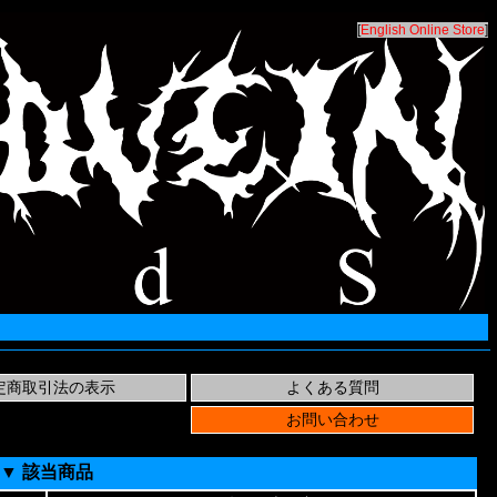
[
English Online Store
]
▼ 該当商品