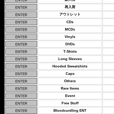
再入荷
アウトレット
CDs
MCDs
Vinyls
DVDs
T-Shirts
Long Sleeves
Hooded Sweatshirts
Caps
Others
Rare Items
Event
Free Stuff
Bloodcurdling ENT