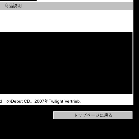
商品説明
ed」のDebut CD。2007年Twilight Vertrieb。