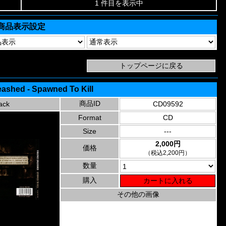
1 件目を表示中
商品表示設定
eashed - Spawned To Kill
商品ID
ack
CD09592
Format
CD
Size
---
2,000円
価格
（税込2,200円）
数量
購入
その他の画像