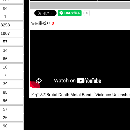
84
1
※在庫残り
3
8258
1907
57
34
66
16
7
39
85
ドイツのBrutal Death Metal Band「Violence Unleash
96
57
26
96