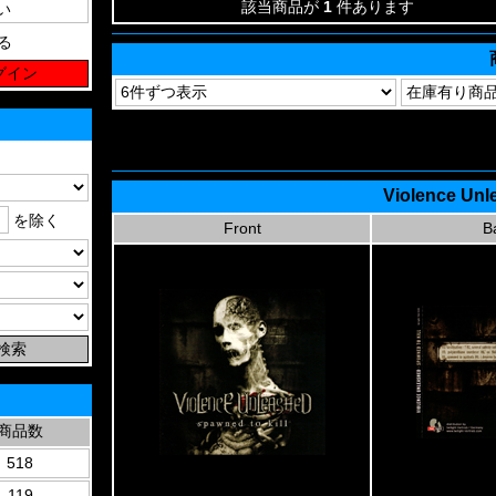
該当商品が
1
件あります
る
Violence Unl
を除く
Front
B
商品数
518
119